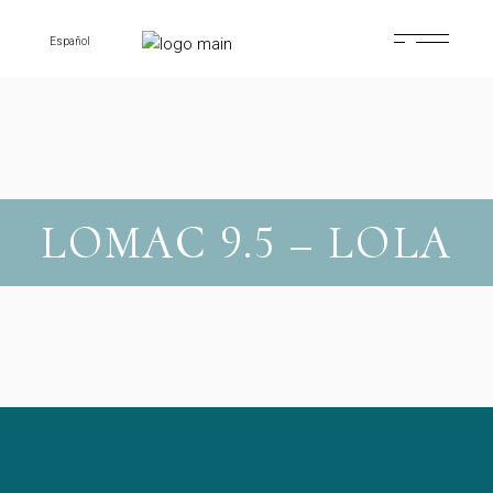
Skip
to
the
Español
content
LOMAC 9.5 – LOLA