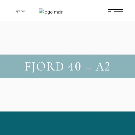
Skip
to
the
Español
content
FJORD 40 – A2