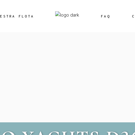
SKI
UESTRA FLOTA
FAQ
C
ANDARD
LUXE
EMIUM
SKI
ANDARD
LUXE
EMIUM